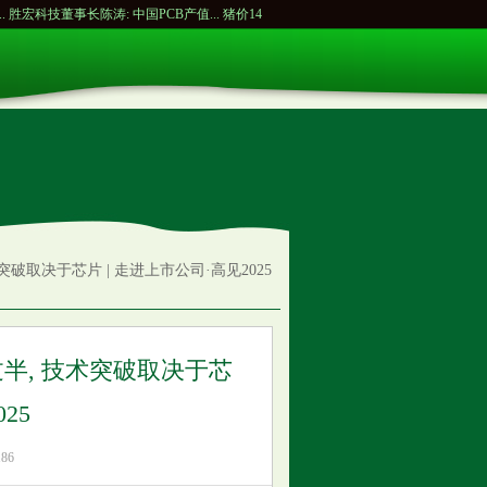
陈涛: 中国PCB产值...
猪价14元/公斤, 牧原却狂赚105亿...
特朗普又要开启战端? 美伊冲
破取决于芯片 | 走进上市公司·高见2025
过半, 技术突破取决于芯
25
86