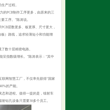
的生产过程。
算力的PCB制作工序更多，由原来的三
主要工序。”陈涛说。
求PCB层数更多、板更厚、尺寸更大，
路板）路线，追求轻薄短小和功能增
成了数十层精密电路。
能呈指数级增长。”陈涛表示：“其中
互联网智慧工厂，不仅率先获得“国家
40%的产能。
状态和进程。值得一提的是，镭射车
镭射钻孔设备只需要30多个员工。