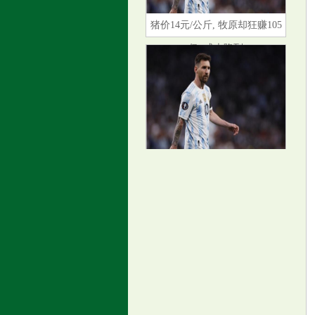
猪价14元/公斤, 牧原却狂赚105
亿, 成本降到
特朗普又要开启战端? 美伊冲突
再次升级
爆发式成长的25个思维模型【自
我提升】