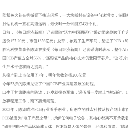
蓝紫色火花在机械臂下接连闪烁，一大块板材在设备中匀速滑动，转眼
射钻孔机一直在高速运转，最快时一分钟能打4万个孔。
日前，《每日经济新闻》记者跟随“活力中国调研行”采访团来到位于广东省
股价157.20元，市值1356亿元）总部，参观了生产车间，见证了PC
胜宏科技董事长陈涛在接受《每日经济新闻》记者采访时表示，整个AI
国PCB产值占全球56%，但高端产品的核心技术仍受限于芯片。“当芯片
生产水平也将随之提高。”
从投产到上市仅用了7年，明年营收剑指200亿元
今年53岁的陈涛见证了中国PCB产业高速发展的历程。
出生于甘肃陇南的陈涛，17岁就投身军旅，退伍后一度端上“铁饭碗”。1
放弃稳定工作，南下惠州闯荡。
2003年，陈涛瞄准PCB行业着手创业，所创立的胜宏科技从投产到上市
PCB被誉为“电子产品之母”，拆解任何电子设备，其核心都离不开承载
“如果把电子产品比喻成人体，PCB就是人体的骨骼、经络和血管。”陈