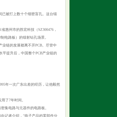
间已被打上数十个细密盲孔。这台镭
惠州市的胜宏科技（SZ300476，
B（印制电路板）的镭射钻孔场景。
产业链的发展都离不开PCB。尽管中
水平提升后，中国整个PCB产业链的
995年一次广东出差的经历，让他毅然
仅用了7年时间。
着密集电路与元器件的电路板。
涛向记者介绍，“电子产品的零部件分