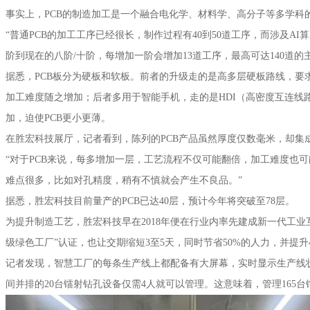
事实上，PCB的制造加工是一个融合电化学、材料学、高分子等多学科
“普通PCB的加工工序已经很长，制作过程有40到50道工序，而涉及AI
阶到现在的八阶/十阶，每增加一阶会增加13道工序，最高可达140道的
据悉，PCB板分为硬板和软板。前者的升级走的是高多层硬板路线，要
加工难度随之增加；后者多用于智能手机，走的是HDI（高密度互连线
加，迫使PCB更小更薄。
在胜宏科技展厅，记者看到，陈列的PCB产品虽然厚度仅数毫米，却集
“对于PCB来说，每多增加一层，工艺流程不仅可能翻倍，加工难度也可
难点很多，比如对孔精度，稍有不慎就会产生不良品。”
据悉，胜宏科技目前量产的PCB已达40层，预计今年将突破至78层。
为提升制造工艺，胜宏科技早在2018年便在行业内率先建成新一代工业
级绿色工厂”认证，也让交期缩短3至5天，同时节省50%的人力，并提升
记者发现，智慧工厂的每条生产线上都配备有大屏幕，实时显示生产线
间并排的20台镭射钻孔设备仅需4人就可以管理。这意味着，管理165台