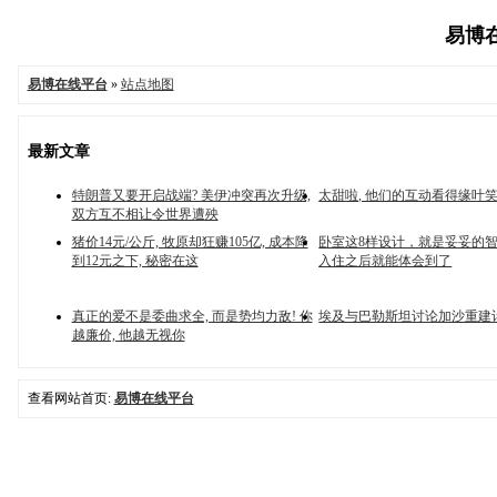
易博在
易博在线平台
»
站点地图
最新文章
特朗普又要开启战端? 美伊冲突再次升级,
太甜啦, 他们的互动看得缘叶
双方互不相让令世界遭殃
猪价14元/公斤, 牧原却狂赚105亿, 成本降
卧室这8样设计，就是妥妥的
到12元之下, 秘密在这
入住之后就能体会到了
真正的爱不是委曲求全, 而是势均力敌! 你
埃及与巴勒斯坦讨论加沙重建
越廉价, 他越无视你
查看网站首页:
易博在线平台